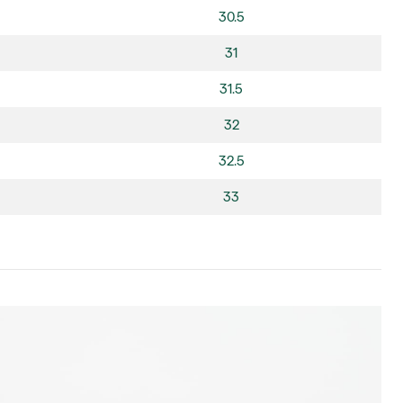
30.5
31
31.5
32
32.5
33