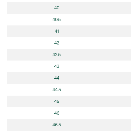
40
40.5
41
42
42.5
43
44
44.5
45
46
46.5