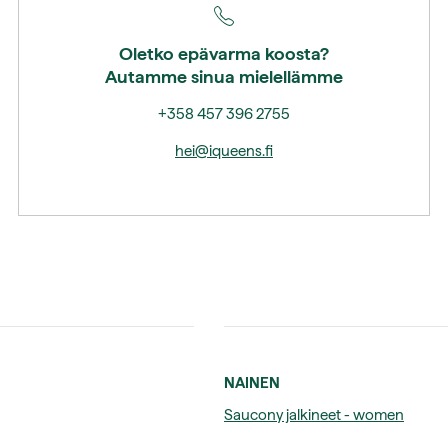
Oletko epävarma koosta?
Autamme sinua mielellämme
+358 457 396 2755
hei@iqueens.fi
NAINEN
Saucony jalkineet - women