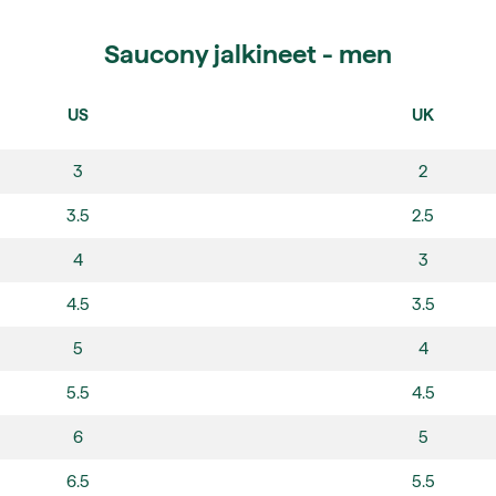
Saucony jalkineet - men
US
UK
3
2
3.5
2.5
4
3
4.5
3.5
5
4
5.5
4.5
6
5
6.5
5.5