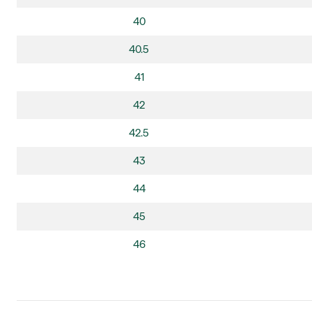
40
40.5
41
42
42.5
43
44
45
46