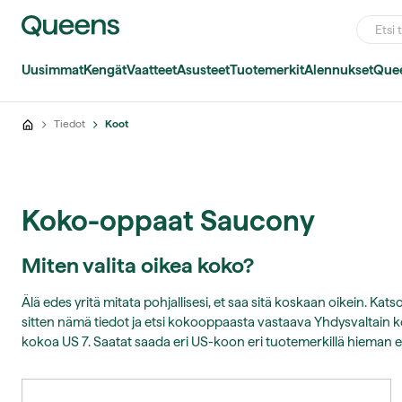
Uusimmat
Kengät
Vaatteet
Asusteet
Tuotemerkit
Alennukset
Que
Tiedot
Koot
Koko-oppaat Saucony
Miten valita oikea koko?
Älä edes yritä mitata pohjallisesi, et saa sitä koskaan oikein. K
sitten nämä tiedot ja etsi kokooppaasta vastaava Yhdysvaltain
kokoa US 7. Saatat saada eri US-koon eri tuotemerkillä hieman e