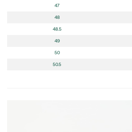
47
48
48.5
49
50
50.5