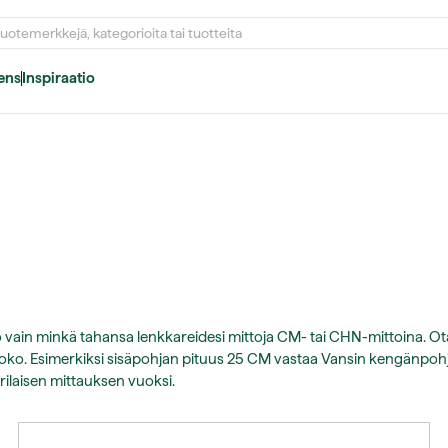
ens
Inspiraatio
atso vain minkä tahansa lenkkareidesi mittoja CM- tai CHN-mittoina. Ot
 koko. Esimerkiksi sisäpohjan pituus 25 CM vastaa Vansin kengänpoh
rilaisen mittauksen vuoksi.