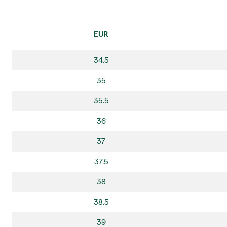
EUR
34.5
35
35.5
36
37
37.5
38
38.5
39