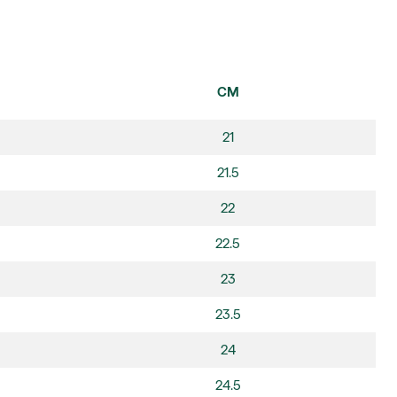
CM
21
21.5
22
22.5
23
23.5
24
24.5