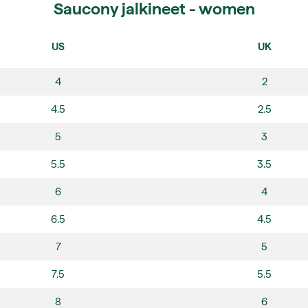
Saucony jalkineet - women
US
UK
4
2
4.5
2.5
5
3
5.5
3.5
6
4
6.5
4.5
7
5
7.5
5.5
8
6