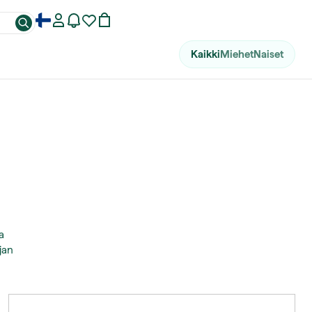
Kaikki
Miehet
Naiset
a
jan