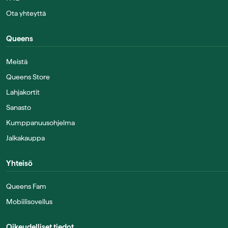
Ota yhteyttä
Queens
Meistä
Queens Store
Lahjakortit
Sanasto
Kumppanuusohjelma
Jalkakauppa
Yhteisö
Queens Fam
Mobiilisovellus
Oikeudelliset tiedot